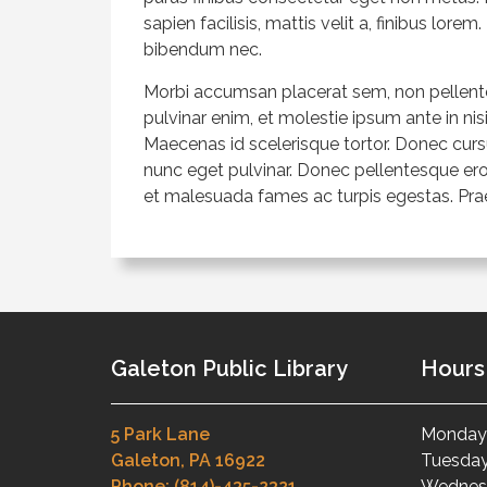
sapien facilisis, mattis velit a, finibus lor
bibendum nec.
Morbi accumsan placerat sem, non pellentes
pulvinar enim, et molestie ipsum ante in nis
Maecenas id scelerisque tortor. Donec cur
nunc eget pulvinar. Donec pellentesque ero
et malesuada fames ac turpis egestas. Praese
Galeton Public Library
Hours
5 Park Lane
Monday 
Galeton, PA 16922
Tuesday
Phone: (814)-435-2321
Wednesd