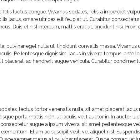
lis luctus congue. Vivamus sodales, felis a imperdiet vulputa
is lacus, ornare ultrices elit feugiat ut. Curabitur consectetu
oncus. Duis et nisl interdum, mattis erat ut, tincidunt nisi. Pro
lla, pulvinar eget nulla ut, tincidunt convallis massa. Vivam
iaculis. Pellentesque dignissim, lacus in viverra tempus, ant
elit placerat, ac hendrerit augue vehicula. Curabitur condimen
 sodales, lectus tortor venenatis nulla, sit amet placerat lacu
que porta mattis nibh, ut iaculis velit auctor in. In auctor l
consectetur augue a ipsum viverra, sit amet pellentesque veli
c elementum. Etiam ac suscipit velit, vel aliquet nisl. Suspend
 Fusce semper metus at pulvinar placerat. Fusce consequat ju