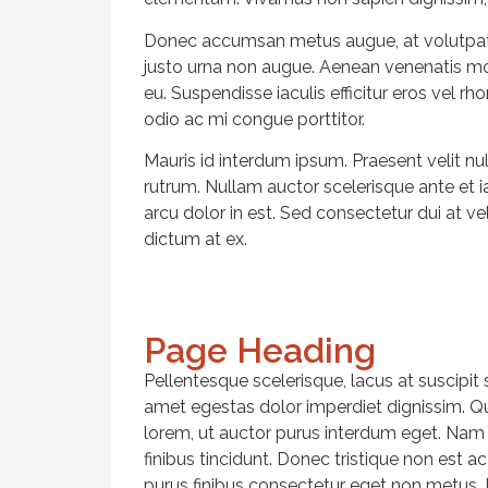
Donec accumsan metus augue, at volutpat fe
justo urna non augue. Aenean venenatis moll
eu. Suspendisse iaculis efficitur eros vel rh
odio ac mi congue porttitor.
Mauris id interdum ipsum. Praesent velit nu
rutrum. Nullam auctor scelerisque ante et 
arcu dolor in est. Sed consectetur dui at v
dictum at ex.
Page Heading
Pellentesque scelerisque, lacus at suscipit
amet egestas dolor imperdiet dignissim. Quis
lorem, ut auctor purus interdum eget. Nam 
finibus tincidunt. Donec tristique non est a
purus finibus consectetur eget non metus.