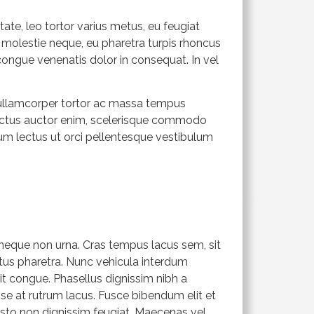
te, leo tortor varius metus, eu feugiat
r molestie neque, eu pharetra turpis rhoncus
in congue venenatis dolor in consequat. In vel
us ullamcorper tortor ac massa tempus
e lectus auctor enim, scelerisque commodo
tum lectus ut orci pellentesque vestibulum
s neque non urna. Cras tempus lacus sem, sit
uctus pharetra. Nunc vehicula interdum
t congue. Phasellus dignissim nibh a
isse at rutrum lacus. Fusce bibendum elit et
sto non dignissim feugiat. Maecenas vel