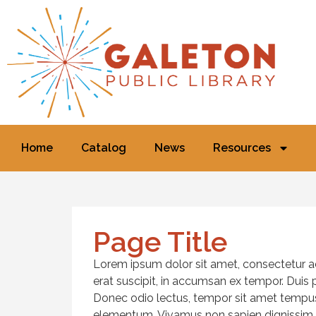
Home
Catalog
News
Resources
Page Title
Lorem ipsum dolor sit amet, consectetur adi
erat suscipit, in accumsan ex tempor. Duis 
Donec odio lectus, tempor sit amet tempus 
elementum. Vivamus non sapien dignissim,