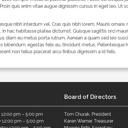
em. Proin quis enim vitae augue dignissim cursus in eget leo. Ut 
que nibh interdum vel. Cras quis nibh lorem. Mauris ornare, r
i. In hac habitasse platea dictumst. Quisque sagittis orci maur
sus diam eu metus porta rutrum. Aenean a quam sed leo susc
s bibendum, egestas felis eu, tincidunt metus. Pellentesque h
nt non tellus placerat arcu finibus dignissim a id felis.
Board of Directors
12:00 pm – 5:00 pm
Tom Churak, President
 12:00 pm – 5:00 pm
Karen Werner, Treasurer
ay 12:00 pm – 5:00 pm
Maggie Frith, Secretary