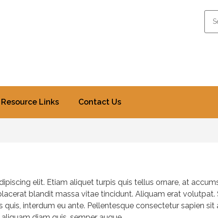
Resource Links
Contact Us
piscing elit. Etiam aliquet turpis quis tellus ornare, at accu
placerat blandit massa vitae tincidunt. Aliquam erat volutpat.
quis, interdum eu ante. Pellentesque consectetur sapien sit a
 aliquam diam quis, semper augue.